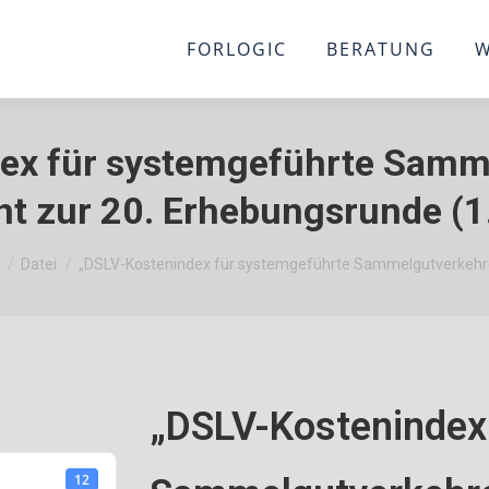
FORLOGIC
BERATUNG
W
ex für systemgeführte Samm
t zur 20. Erhebungsrunde (1
befinden sich hier:
Datei
„DSLV-Kostenindex für systemgeführte Sammelgutverkehr
„DSLV-Kostenindex
12