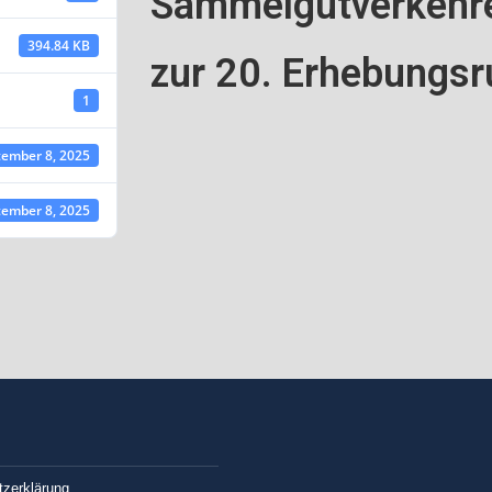
Sammelgutverkehre
394.84 KB
zur 20. Erhebungsr
1
ember 8, 2025
ember 8, 2025
zerklärung