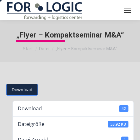
„Flyer – Kompaktseminar M&A“
Sie befinden sich hier:
Start
Datei
„Flyer – Kompaktseminar M&A“
Download
Download
42
Dateigröße
53.92 KB
Datei-Anzahl
1