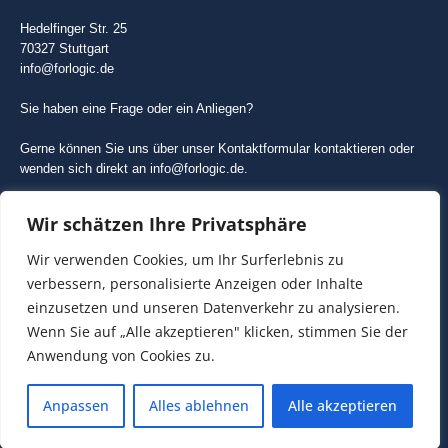
Hedelfinger Str. 25
70327 Stuttgart
info@forlogic.de
Sie haben eine Frage oder ein Anliegen?
Gerne können Sie uns über unser Kontaktformular kontaktieren oder
wenden sich direkt an info@forlogic.de.
Wir freuen uns darauf, von Ihnen zu hören!
Wir schätzen Ihre Privatsphäre
Wir verwenden Cookies, um Ihr Surferlebnis zu
Kontakt
verbessern, personalisierte Anzeigen oder Inhalte
Datenschutzerklärung
einzusetzen und unseren Datenverkehr zu analysieren.
Wenn Sie auf „Alle akzeptieren" klicken, stimmen Sie der
Impressum
Anwendung von Cookies zu.
Anpassen
Alles ablehnen
Alle akzeptieren