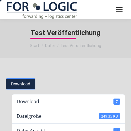
Test Veröffentlichung
Sie befinden sich hier:
Start
Datei
Test Veröffentlichung
Download
Download
7
Dateigröße
249.35 KB
Datei-Anzahl
1